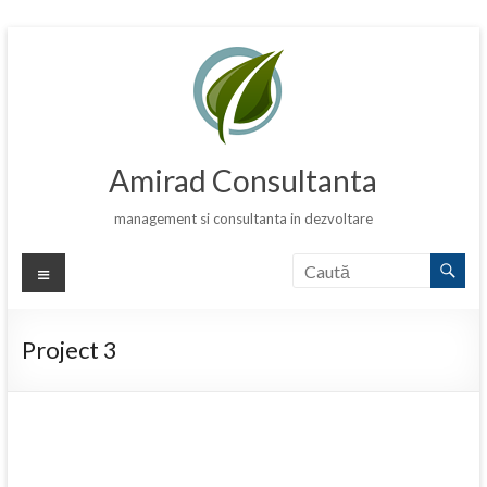
Skip
to
content
Amirad Consultanta
management si consultanta in dezvoltare
Meniu
Project 3