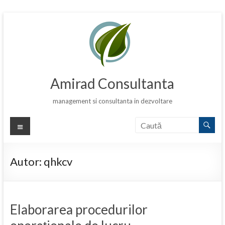
Skip
to
content
Amirad Consultanta
management si consultanta in dezvoltare
Meniu
Autor:
qhkcv
Elaborarea procedurilor