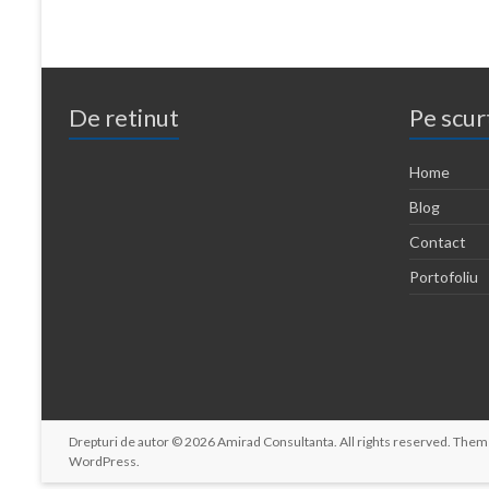
De retinut
Pe scur
Home
Blog
Contact
Portofoliu
Drepturi de autor © 2026
Amirad Consultanta
. All rights reserved. The
WordPress
.