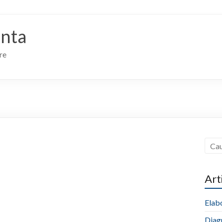
anta
re
Art
Elabo
Diag