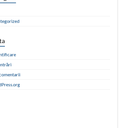
tegorized
ta
tificare
intrări
 comentarii
Press.org