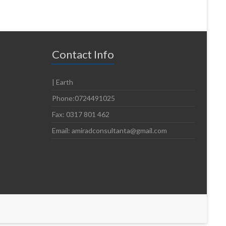
Contact Info
| Earth
Phone:0724491025
Fax: 0317 801 462
Email: amiradconsultanta@gmail.com