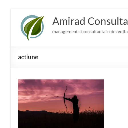
Skip
to
Amirad Consult
content
management si consultanta in dezvolta
actiune