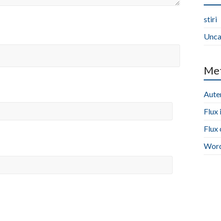
stiri
Unca
Me
Auten
Flux 
Flux
Word