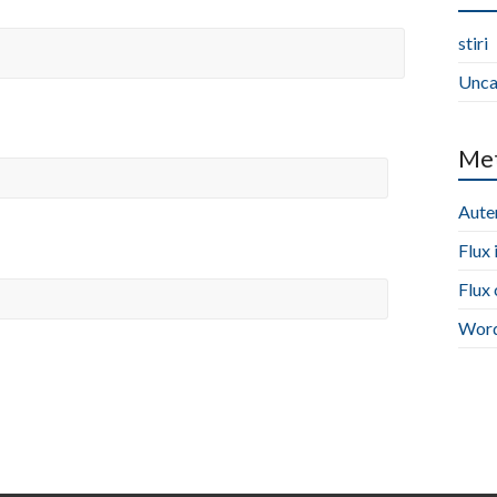
stiri
Unca
Me
Auten
Flux 
Flux
Word