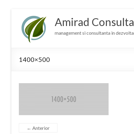
Skip
to
Amirad Consult
content
management si consultanta in dezvolta
1400×500
← Anterior