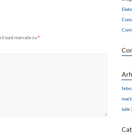
Elabo
Cons
Comis
ii sunt marcate cu
*
Com
Arh
febr
mart
iulie
Cat