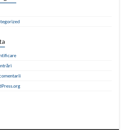
tegorized
ta
tificare
intrări
 comentarii
Press.org