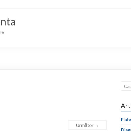
anta
re
Art
Elabo
Următor →
Diag